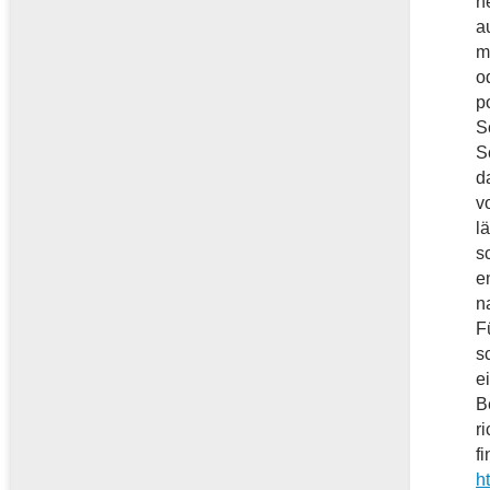
n
a
m
o
p
S
S
d
v
l
s
e
n
F
s
e
B
r
f
h