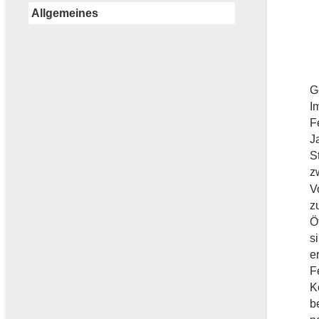
Allgemeines
G
I
F
J
S
z
V
z
Ö
s
e
F
K
b