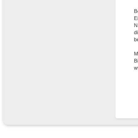
B
E
N
d
b
M
B
w